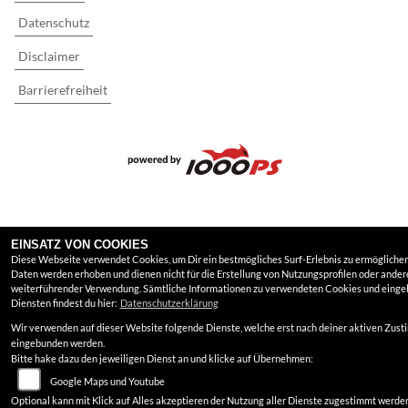
Datenschutz
Disclaimer
Barrierefreiheit
EINSATZ VON COOKIES
Diese Webseite verwendet Cookies, um Dir ein bestmögliches Surf-Erlebnis zu ermöglichen
Daten werden erhoben und dienen nicht für die Erstellung von Nutzungsprofilen oder ander
weiterführender Verwendung. Sämtliche Informationen zu verwendeten Cookies und eing
Diensten findest du hier:
Datenschutzerklärung
Wir verwenden auf dieser Website folgende Dienste, welche erst nach deiner aktiven Zus
eingebunden werden.
Bitte hake dazu den jeweiligen Dienst an und klicke auf Übernehmen:
Google Maps und Youtube
Optional kann mit Klick auf Alles akzeptieren der Nutzung aller Dienste zugestimmt werde